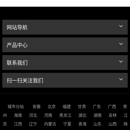
网站导航
产品中心
联系我们
扫一扫关注我们
城市分站
安徽
北京
福建
甘肃
广东
广西
贵
州
海南
河北
河南
黑龙江
湖北
湖南
吉林
江
苏
江西
辽宁
内蒙古
宁夏
青海
山东
山西
陕