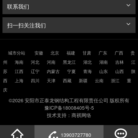
联系我们
扫一扫关注我们
城市分站
安徽
北京
福建
甘肃
广东
广西
贵
州
海南
河北
河南
黑龙江
湖北
湖南
吉林
江
苏
江西
辽宁
内蒙古
宁夏
青海
山东
山西
陕
西
上海
四川
天津
西藏
新疆
云南
浙江
重
庆
©2026 安阳市正泰龙钢结构工程有限责任公司 版权所有
豫ICP备18008405号-5
技术支持：商祺网络
13903727780